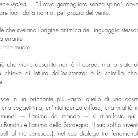
ene ispina
— “il rovo germoglierà senza spine”, dove
re fuori dalla norma, per grazia del vento.
le che svelano l’origine animica del linguaggio stesso
 errante
a che muore
ciò che viene descritto non è il corpo, ma lo stato d
chiave di lettura dell’esistenza: è la scintilla ch
e.
erisce in un orizzonte più vasto: quello di una cos
una soggettività, un’intelligenza diffusa, una vitalità 
 mundi — l’anima del mondo — si manifesta qui 
u Bundhu è l’anima della Sardegna, il suo soffio vivent
ell of the sensuous), nel suo dialogo tra fenomeno