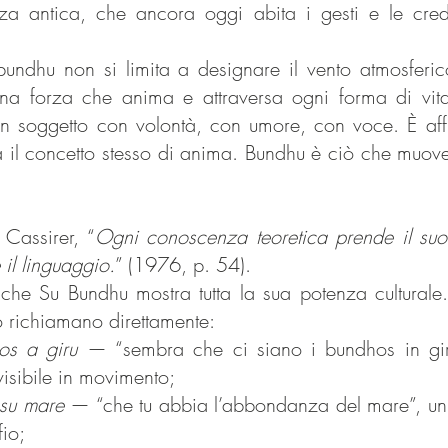
nza antica, che ancora oggi abita i gesti e le cre
bundhu non si limita a designare il vento atmosferic
una forza che anima e attraversa ogni forma di vi
n soggetto con volontà, con umore, con voce. È af
iva il concetto stesso di anima. Bundhu è ciò che muo
Cassirer, “
Ogni conoscenza teoretica prende il su
il linguaggio.
” (1976, p. 54).
che Su Bundhu mostra tutta la sua potenza culturale.
o richiamano direttamente:
hos a giru
— “sembra che ci siano i bundhos in gir
visibile in movimento;
su mare
— “che tu abbia l’abbondanza del mare”, un 
fio;