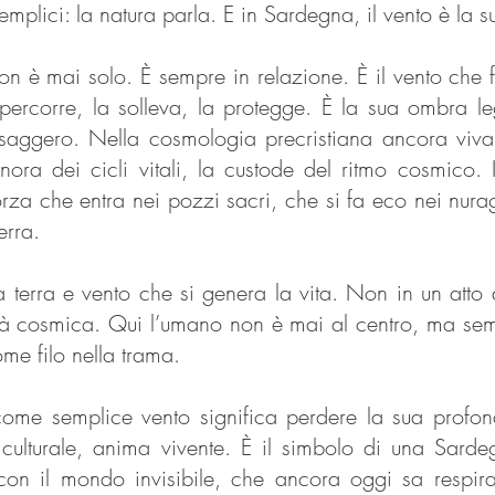
mplici: la natura parla. E in Sardegna, il vento è la 
n è mai solo. È sempre in relazione. È il vento che f
ercorre, la solleva, la protegge. È la sua ombra le
essaggero. Nella cosmologia precristiana ancora viva
ra dei cicli vitali, la custode del ritmo cosmico. 
za che entra nei pozzi sacri, che si fa eco nei nuragh
erra.
a terra e vento che si genera la vita. Non in un atto
mità cosmica. Qui l’umano non è mai al centro, ma se
ome filo nella trama.
ome semplice vento significa perdere la sua profond
 culturale, anima vivente. È il simbolo di una Sar
o con il mondo invisibile, che ancora oggi sa respira