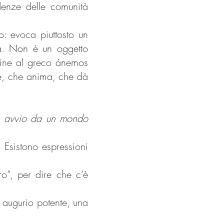
denze delle comunità
o: evoca piuttosto un
ta. Non è un oggetto
fine al greco ánemos
ve, che anima, che dà
o avvio da un mondo
 Esistono espressioni
o”, per dire che c’è
augurio potente, una