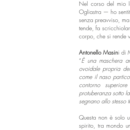
Nel corso del mio l
Ogliastra — ho senti
senza preavviso, ma è
tende, fa scricchiol
corpo, che si rende v
Antonello Masin
i di
“
È una maschera ant
ovoidale propria del
come il naso partico
contorno superior
protuberanza sotto la
segnano allo stesso t
Questa non è solo un
spirito, tra mondo u