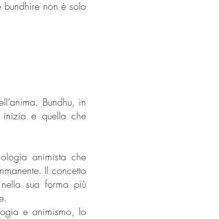
 bundhire non è solo
:
ell’anima. Bundhu, in
e inizia e quella che
mologia animista che
immanente. Il concetto
nella sua forma più
e.
logia e animismo, lo