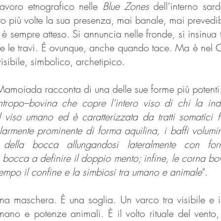
avoro etnografico nelle
Blue Zones
dell’interno sa
to più volte la sua presenza, mai banale, mai prevedib
 sempre atteso. Si annuncia nelle fronde, si insinua tr
are le travi. È ovunque, anche quando tace. Ma è nel
isibile, simbolico, archetipico.
 Mamoiada racconta di una delle sue forme più potenti
ropo–bovina che copre l’intero viso di chi la in
 viso umano ed è caratterizzata da tratti somatici f
larmente prominente di forma aquilina, i baffi volumi
e della bocca allungandosi lateralmente con fo
 bocca a definire il doppio mento; infine, le corna bovi
empo il confine e la simbiosi tra umano e animale
”.
a maschera. È una soglia. Un varco tra visibile e in
mano e potenze animali. È il volto rituale del vento, 