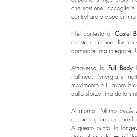
che sostiene, accoglie e 
controllare o opporsi, ma 
Nel contesto di
Castel 
questa relazione diventa 
dominare, ma integrare. 
Attraverso la
Full Body
riallinea, l’energia si ri
movimento e il lavoro bio
dallo sforzo, ma dalla sin
Al ritorno, l’ultimo
circle 
accaduto, ma per dare for
A questo punto, la longev
stare al mondo — più len