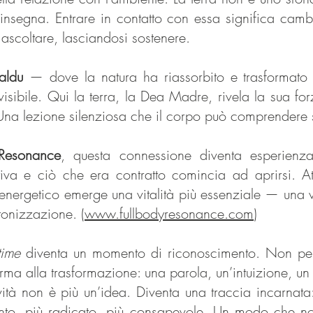
insegna. Entrare in contatto con essa significa camb
ascoltare, lasciandosi sostenere.
Baldu
— dove la natura ha riassorbito e trasformato
visibile. Qui la terra, la Dea Madre, rivela la sua fo
Una lezione silenziosa che il corpo può comprendere 
 Resonance
, questa connessione diventa esperienza 
attiva e ciò che era contratto comincia ad aprirsi. Att
energetico emerge una vitalità più essenziale — una v
tonizzazione. (
www.fullbodyresonance.com
)
time
diventa un momento di riconoscimento. Non per
ma alla trasformazione: una parola, un’intuizione, un 
ità non è più un’idea. Diventa una traccia incarnata
to, più radicato, più consapevole. Un modo che non