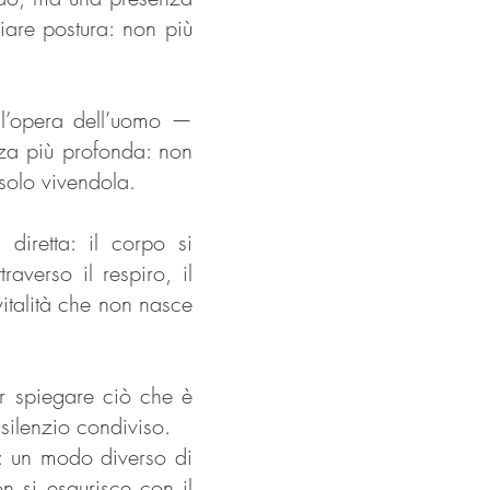
iare postura: non più
 l’opera dell’uomo —
rza più profonda: non
solo vivendola.
diretta: il corpo si
raverso il respiro, il
italità che non nasce
 spiegare ciò che è
silenzio condiviso.
: u
n modo diverso di
 si esaurisce con il