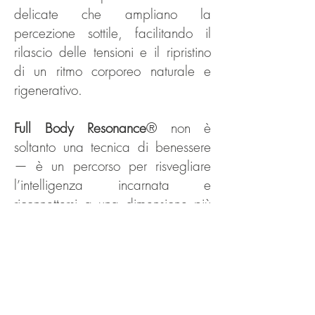
delicate che ampliano la
percezione sottile, facilitando il
rilascio delle tensioni e il ripristino
di un ritmo corporeo naturale e
rigenerativo.
Full Body Resonance
® non è
soltanto una tecnica di benessere
— è un percorso per risvegliare
l’intelligenza incarnata e
riconnettersi a una dimensione più
ampia: il corpo come antenna
sensibile in dialogo con le forze
vitali della Terra.
Raccomandato per adulti e