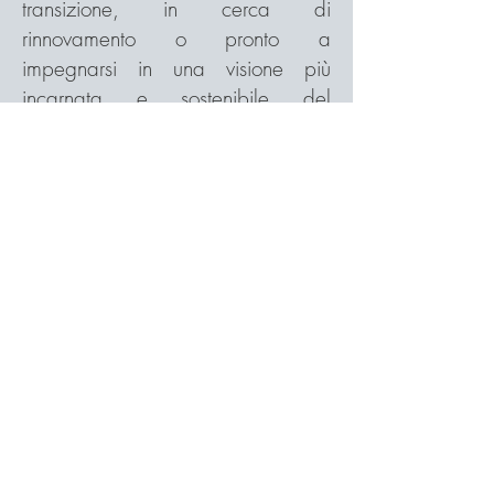
transizione, in cerca di
rinnovamento o pronto a
impegnarsi in una visione più
incarnata e sostenibile del
benessere e dell’invecchiamento.
Al termine del percorso, otterrai:
Un corpo più rilassato e
sintonizzato
Pratiche semplici ma potenti da
integrare nella vita quotidiana
Una comprensione più chiara della
tua “biografia di salute” personale
Un rinnovato rapporto con il tempo,
il cibo, il respiro e l’energia
interiore
Un senso di direzione, vitalità e
chiarezza radicata